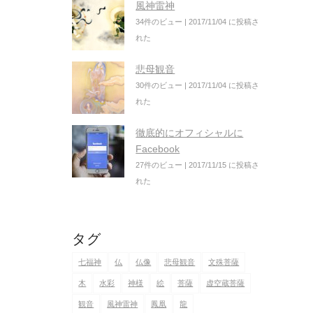
風神雷神
34件のビュー
|
2017/11/04 に投稿さ
れた
悲母観音
30件のビュー
|
2017/11/04 に投稿さ
れた
徹底的にオフィシャルに
Facebook
27件のビュー
|
2017/11/15 に投稿さ
れた
タグ
七福神
仏
仏像
悲母観音
文殊菩薩
木
水彩
神様
絵
菩薩
虚空蔵菩薩
観音
風神雷神
鳳凰
龍