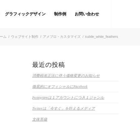
グラフィックデザイン
制作例
お問い合わせ
ーム
/
ウェブサイト制作
/
アメブロ・カスタマイズ
/
subtle_white_feathers
最近の投稿
消費税改正法に伴う価格変更のお知らせ
徹底的にオフィシャルにFacebook
Instagramは１アカウントにつき１ジャンル
Twitterは「今すぐ」を叶えるメディア
文殊菩薩