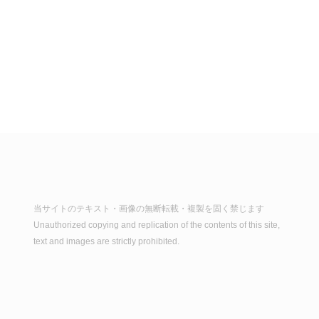
当サイトのテキスト・画像の無断転載・複製を固く禁じます
Unauthorized copying and replication of the contents of this site,
text and images are strictly prohibited.