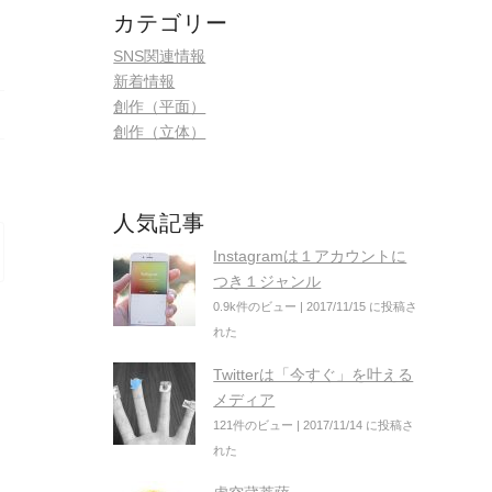
カテゴリー
SNS関連情報
新着情報
創作（平面）
創作（立体）
人気記事
Instagramは１アカウントに
つき１ジャンル
0.9k件のビュー
|
2017/11/15 に投稿さ
れた
Twitterは「今すぐ」を叶える
メディア
121件のビュー
|
2017/11/14 に投稿さ
れた