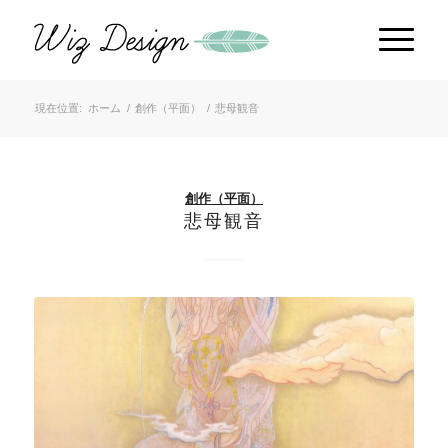
現在位置:
ホーム
/
創作（平面）
/
悲母観音
創作（平面）
悲母観音