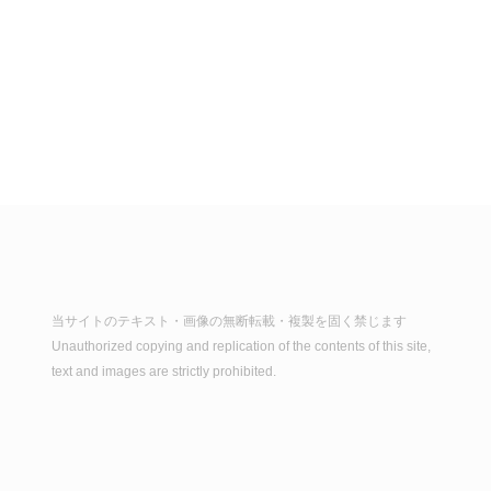
当サイトのテキスト・画像の無断転載・複製を固く禁じます
Unauthorized copying and replication of the contents of this site,
text and images are strictly prohibited.