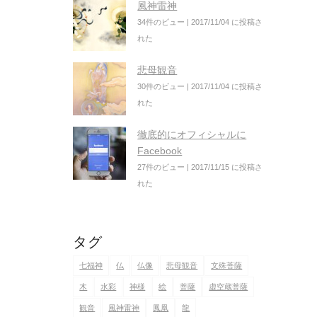
風神雷神
34件のビュー
|
2017/11/04 に投稿さ
れた
悲母観音
30件のビュー
|
2017/11/04 に投稿さ
れた
徹底的にオフィシャルに
Facebook
27件のビュー
|
2017/11/15 に投稿さ
れた
タグ
七福神
仏
仏像
悲母観音
文殊菩薩
木
水彩
神様
絵
菩薩
虚空蔵菩薩
観音
風神雷神
鳳凰
龍