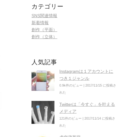
カテゴリー
SNS関連情報
新着情報
創作（平面）
創作（立体）
人気記事
Instagramは１アカウントに
つき１ジャンル
0.9k件のビュー
|
2017/11/15 に投稿さ
れた
Twitterは「今すぐ」を叶える
メディア
121件のビュー
|
2017/11/14 に投稿さ
れた