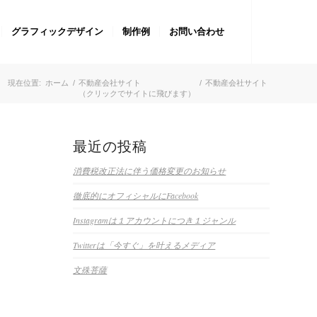
グラフィックデザイン
制作例
お問い合わせ
現在位置:
ホーム
/
不動産会社サイト
/
不動産会社サイト
（クリックでサイトに飛びます）
最近の投稿
消費税改正法に伴う価格変更のお知らせ
徹底的にオフィシャルにFacebook
Instagramは１アカウントにつき１ジャンル
Twitterは「今すぐ」を叶えるメディア
文殊菩薩