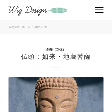
現在位置:
ホーム
/
2012
/
7月
創作（立体）
仏頭：如来・地蔵菩薩